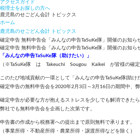
アクセスガイド
税理士をお探しの方へ
鹿児島のせごどん会計 トピックス
ホーム
鹿児島のせごどん会計 トピックス
確定申告 無料申告会「みんなの申告TaSuKe隊」開催のお知らせ 【
確定申告 無料申告会「みんなの申告TaSuKe隊」開催のお知らせ 【
「みんなの申告TaSuKe隊（助けたい）」
（※TaSuKe隊 は Takeuchi Sougou Kaikei が
このたび地域貢献の一環として「みんなの申告TaSuKe隊(助け
確定申告の無料申告会を2020年2月3日～3月16日の期間中
確定申告が必要な方が抱えるストレスを少しでも解消できたら
弊社でも無料申告会を企画した次第です。
申告書の作成から税務署への提出まで原則無料で承ります。
（事業所得・不動産所得・農業所得・譲渡所得などを除く）